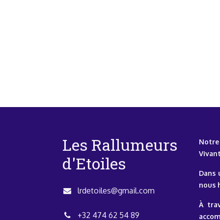
Les Rallumeurs
Notre
Vivant
d'Etoiles
Dans 
nous h
lrdetoiles@gmail.com
À tra
+
32 474 62 54 89
accom