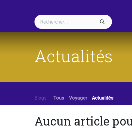
Se rendre au contenu
Accueil
Événements
Boutique
À propos
Actualités
Blogs :
Tous
Voyager
Actualités
Aucun article po