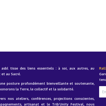
 asbl tisse des liens essentiels : à soi, aux autres, au
Rall
 et au Sacré.
Gard
ten
une posture profondément bienveillante et soutenante,
onorons la Terre, le collectif et la solidarité.
vers nos ateliers, conférences, projections conscientes,
pagnements, artisanat et le Trib’Unity Festival, nous